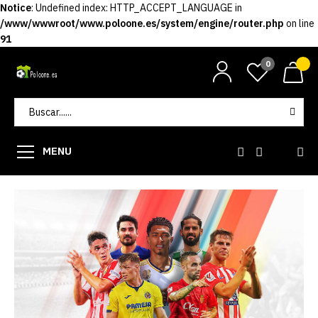
Notice
: Undefined index: HTTP_ACCEPT_LANGUAGE in
/www/wwwroot/www.poloone.es/system/engine/router.php
on line
91
0
MENU