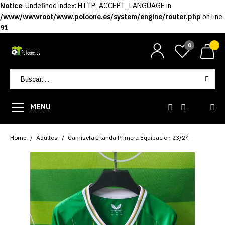
Notice
: Undefined index: HTTP_ACCEPT_LANGUAGE in
/www/wwwroot/www.poloone.es/system/engine/router.php
on line
91
0
MENU
Home
Adultos
Camiseta Irlanda Primera Equipacion 23/24