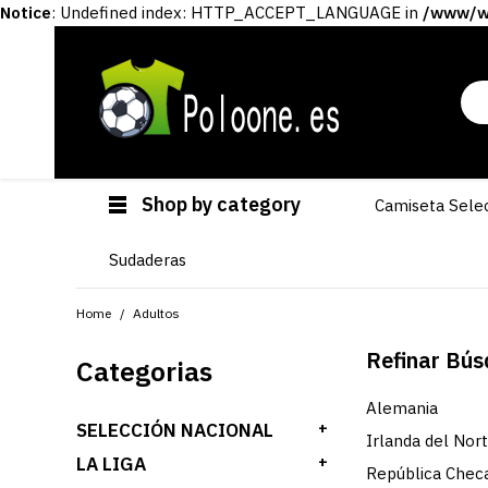
Notice
: Undefined index: HTTP_ACCEPT_LANGUAGE in
/www/ww
Shop by category
Camiseta Sele
Sudaderas
Home
Adultos
Refinar Bú
Categorias
Alemania
SELECCIÓN NACIONAL
+
Irlanda del Nor
LA LIGA
+
República Chec