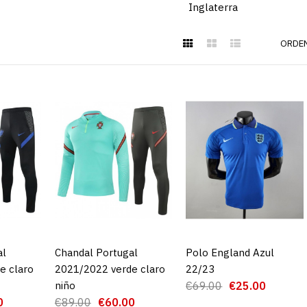
Inglaterra
ORDEN
Chandal Po
2021/2022 
al
CARRO
Chandal Portugal
AGREGAR AL CARRO
Polo England Azul
AGREGAR AL CARRO
€6
e claro
2021/2022 verde claro
22/23
€89.00
niño
€69.00
€25.00
0
€89.00
€60.00