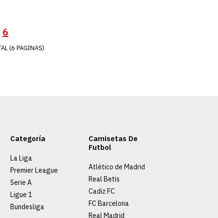
GAR AL CARRO
RE
ADD TO WISHLIST
6
AL (6 PAGINAS)
Categoría
Camisetas De
Futbol
La Liga
Atlético de Madrid
Premier League
Real Betis
Serie A
rtugal
Cadiz FC
Ligue 1
FC Barcelona
verde claro niño
Bundesliga
Real Madrid