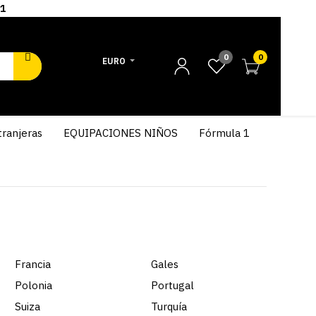
1
0
0
EURO
tranjeras
EQUIPACIONES NIÑOS
Fórmula 1
Francia
Gales
Polonia
Portugal
Suiza
Turquía