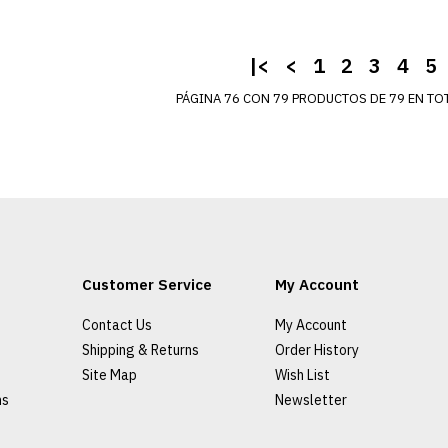
AGRE
ADD TO COMPA
|<
<
1
2
3
4
5
PÁGINA 76 CON 79 PRODUCTOS DE 79 EN TOT
Customer Service
My Account
Contact Us
My Account
Shipping & Returns
Order History
Site Map
Wish List
Chandal Po
ns
Newsletter
2021/2022 