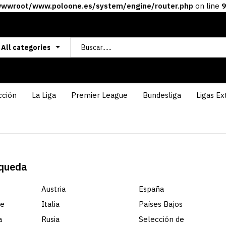
wroot/www.poloone.es/system/engine/router.php
on line
9
cción
La Liga
Premier League
Bundesliga
Ligas Ex
squeda
Austria
España
te
Italia
Países Bajos
a
Rusia
Selección de