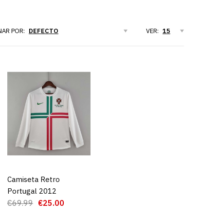
AR POR:
VER:
rtugal
verde claro niño
Camiseta Retro
AGREGAR AL CARRO
0.00
Portugal 2012
€69.99
€25.00