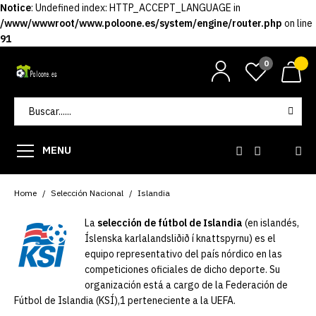
Notice
: Undefined index: HTTP_ACCEPT_LANGUAGE in
/www/wwwroot/www.poloone.es/system/engine/router.php
on line
91
0
MENU
Home
Selección Nacional
Islandia
La
selección de fútbol de Islandia
(en islandés,
Íslenska karlalandsliðið í knattspyrnu) es el
equipo representativo del país nórdico en las
competiciones oficiales de dicho deporte. Su
organización está a cargo de la Federación de
Fútbol de Islandia (KSÍ),1​ perteneciente a la UEFA.