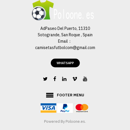
AGREGAR AL CARRO
ADD TO COMPARE
AdPaseo Del Puerto, 11310
ADD TO WISHLIST
Sotogrande, San Roque , Spain
Email：
camisetasfutbolcom@gmail.com
WHATSAPP
FOOTER MENU
Powered By Poloone.es.