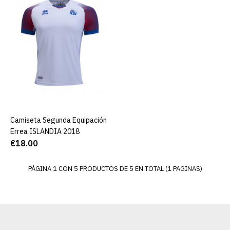
Camiseta oficial Islandia
2018
€18.00
AGREGAR AL CARRO
Camiseta Segunda Equipación
AGREGAR AL CARRO
ADD TO COMPARE
Errea ISLANDIA 2018
ADD TO WISHLIST
€18.00
PÁGINA 1 CON 5 PRODUCTOS DE 5 EN TOTAL (1 PAGINAS)
Camiseta Segunda
Equipación Errea
ISLANDIA 2018
€18.00