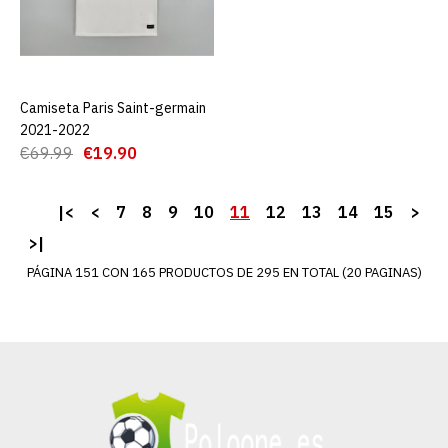
Equipación 2021-2022
€19.90
€69.99
Camiseta Paris Saint-germain
AGREGAR AL CARRO
AGREGAR AL CARRO
2021-2022
€69.99
€19.90
ADD TO COMPARE
ADD TO WISHLIST
|<
<
7
8
9
10
11
12
13
14
15
>
>|
Camiseta Lyon Segunda
PÁGINA 151 CON 165 PRODUCTOS DE 295 EN TOTAL (20 PAGINAS)
Equipación 22/23
€19.90
€69.00
AGREGAR AL CARRO
ADD TO COMPARE