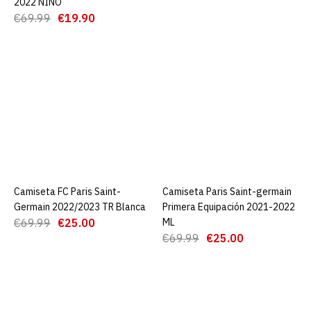
2022 NIÑO
Training Suit
€69.99
€19.90
€25.00
€69.99
AGREGAR AL CARRO
ADD TO COMPARE
ADD TO WISHLIST
Camiseta FC Paris Saint-
Germain 2022/2023 TR
Camiseta FC Paris Saint-
AGREGAR AL CARRO
Camiseta Paris Saint-germain
AGREGAR AL CARRO
Blanca
Germain 2022/2023 TR Blanca
Primera Equipación 2021-2022
€69.99
€25.00
ML
€69.99
€25.00
€25.00
€69.99
AGREGAR AL CARRO