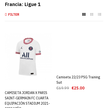
Francia: Ligue 1
FILTER
CAMISETA JORDAN X
PARIS SAINT-GERMAIN FC
CUARTA EQUIPACIÓN
STADIUM 2021-2022
NIÑO
€19.90
€69.99
AGREGAR AL CARRO
Camiseta 22/23 PSG Training
AGREGAR AL CARRO
Suit
ADD TO COMPARE
€69.99
€25.00
CAMISETA JORDAN X PARIS
AGREGAR AL CARRO
ADD TO WISHLIST
SAINT-GERMAIN FC CUARTA
EQUIPACIÓN STADIUM 2021-
Camiseta 22/23 PSG