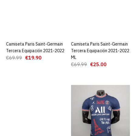
ADD TO COMPARE
ADD TO WISHLIST
Camiseta Paris Saint-
germain Primera
Equipación 2021-2022 ML
Camiseta Paris Saint-Germain
AGREGAR AL CARRO
Camiseta Paris Saint-Germain
AGREGAR AL CARRO
Tercera Equipación 2021-2022
Tercera Equipación 2021-2022
€25.00
€69.99
€19.90
ML
€69.99
€69.99
€25.00
AGREGAR AL CARRO
ADD TO COMPARE
ADD TO WISHLIST
Camiseta Paris Saint-
Germain Tercera
Equipación 2021-2022