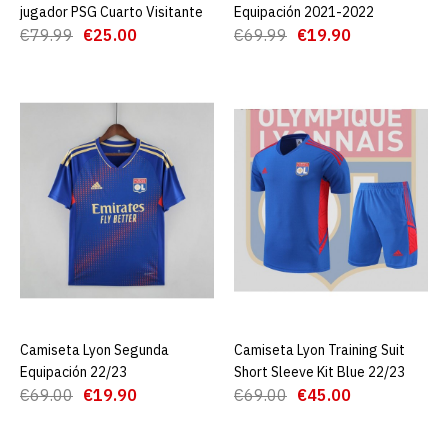
jugador PSG Cuarto Visitante
Equipación 2021-2022
Camiseta Paris Saint-
€79.99
€25.00
€69.99
€19.90
Germain Tercera
Equipación 2021-2022
Niño
€19.90
€69.99
AGREGAR AL CARRO
ADD TO COMPARE
ADD TO WISHLIST
Camiseta 21/22 PSG
Camiseta Lyon Segunda
AGREGAR AL CARRO
Camiseta Lyon Training Suit
AGREGAR AL CARRO
Commemorative Edition
Equipación 22/23
Short Sleeve Kit Blue 22/23
€69.00
€19.90
€69.00
€45.00
€25.00
€69.99