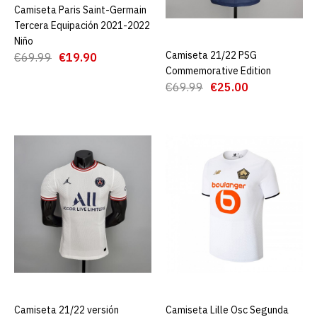
Camiseta Paris Saint-Germain
AGREGAR AL CARRO
€19.90
€69.99
Tercera Equipación 2021-2022
Niño
AGREGAR AL CARRO
Camiseta 21/22 PSG
AGREGAR AL CARRO
€69.99
€19.90
Commemorative Edition
ADD TO COMPARE
€69.99
€25.00
ADD TO WISHLIST
Camiseta Paris Saint-
Germain Tercera
Equipación 2021-2022 ML
€25.00
€69.99
AGREGAR AL CARRO
ADD TO COMPARE
ADD TO WISHLIST
Camiseta 21/22 versión
AGREGAR AL CARRO
Camiseta Lille Osc Segunda
AGREGAR AL CARRO