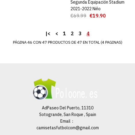
Camiseta FC Inter De Milán
Segunda Equipación Stadium
Segunda Equipación Stadium
Segunda Equipación
2021-2022
2021-2022 Niño
Stadium 2021-2022 Niño
€69.99
€19.90
€69.99
€19.90
€19.90
€69.99
|<
<
1
2
3
4
PÁGINA 46 CON 47 PRODUCTOS DE 47 EN TOTAL (4 PAGINAS)
AGREGAR AL CARRO
ADD TO COMPARE
ADD TO WISHLIST
AdPaseo Del Puerto, 11310
Sotogrande, San Roque , Spain
Email：
camisetasfutbolcom@gmail.com