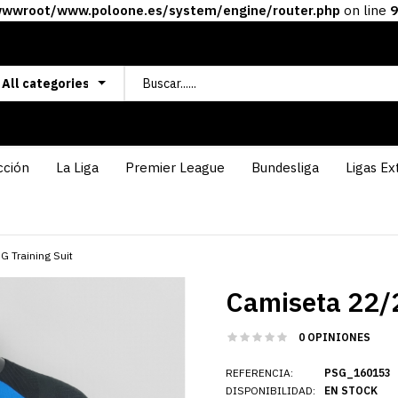
wroot/www.poloone.es/system/engine/router.php
on line
9
cción
La Liga
Premier League
Bundesliga
Ligas Ex
 Training Suit
Camiseta 22/2
0 OPINIONES
REFERENCIA:
PSG_160153
DISPONIBILIDAD:
EN STOCK