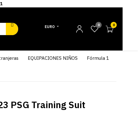
1
0
0
EURO
tranjeras
EQUIPACIONES NIÑOS
Fórmula 1
3 PSG Training Suit