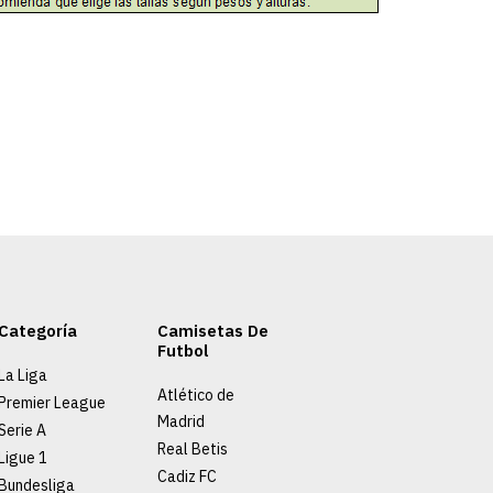
Categoría
Camisetas De
Futbol
La Liga
Atlético de
Premier League
Madrid
Serie A
Real Betis
Ligue 1
Cadiz FC
Bundesliga