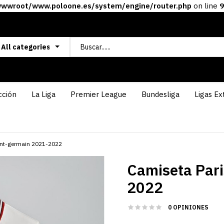
wroot/www.poloone.es/system/engine/router.php
on line
9
cción
La Liga
Premier League
Bundesliga
Ligas Ex
int-germain 2021-2022
Camiseta Pari
2022
0 OPINIONES