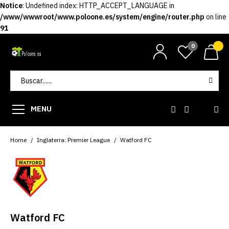
Notice
: Undefined index: HTTP_ACCEPT_LANGUAGE in
/www/wwwroot/www.poloone.es/system/engine/router.php
on line
91
0
MENU
Home
Inglaterra: Premier League
Watford FC
Watford FC