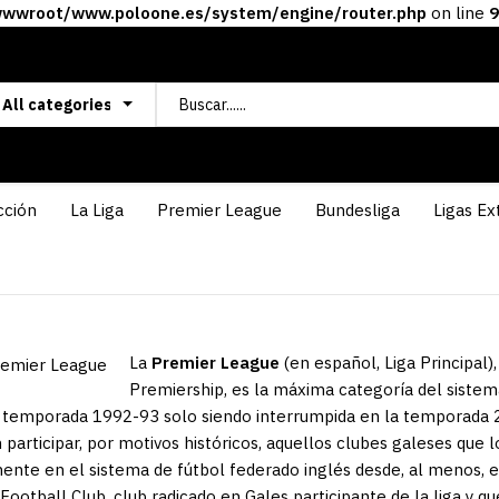
wroot/www.poloone.es/system/engine/router.php
on line
9
cción
La Liga
Premier League
Bundesliga
Ligas Ex
La
Premier League
(en español, Liga Principal
Premiership, es la máxima categoría del sistem
a temporada 1992-93 solo siendo interrumpida en la temporada 
participar, por motivos históricos, aquellos clubes galeses que
ente en el sistema de fútbol federado inglés desde, al menos, e
 Football Club, club radicado en Gales participante de la liga y 