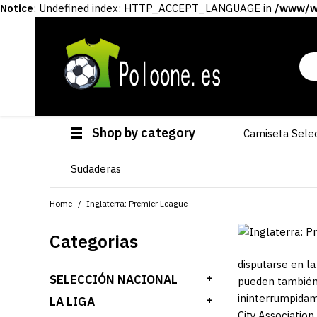
Notice
: Undefined index: HTTP_ACCEPT_LANGUAGE in
/www/ww
Shop by category
Camiseta Sele
Sudaderas
Home
Inglaterra: Premier League
Categorias
disputarse en l
SELECCIÓN NACIONAL
+
pueden también 
ininterrumpidam
LA LIGA
+
City Association