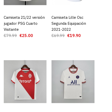
Camiseta 21/22 versión
AGREGAR AL CARRO
Camiseta Lille Osc
AGREGAR AL CARRO
jugador PSG Cuarto
Segunda Equipación
Visitante
2021-2022
22/23 PSG
€79.99
€25.00
€69.99
€19.90
it
5.00
GAR AL CARRO
RE
ADD TO WISHLIST