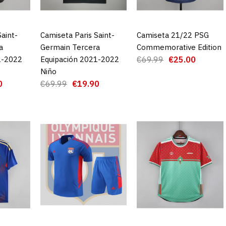
Saint-
CARRO
Camiseta Paris Saint-
AGREGAR AL CARRO
Camiseta 21/22 PSG
AGREGAR AL CARRO
a
Germain Tercera
Commemorative Edition
1-2022
Equipación 2021-2022
€69.99
€25.00
Camiseta 
Niño
Training Su
0
€69.99
€19.90
€2
€69.99
AGRE
ADD TO COMPA