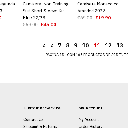
Segunda
CARRO
Camiseta Lyon Training
AGREGAR AL CARRO
Camiseta Monaco co
AGREGAR AL CARRO
23
Suit Short Sleeve Kit
branded 2022
0
Blue 22/23
€69.00
€19.90
€69.00
€45.00
|<
<
7
8
9
10
11
12
13
PÁGINA 151 CON 165 PRODUCTOS DE 295 EN TO
Camiseta F
Germain 2
Blanca
€2
€69.99
Customer Service
My Account
Contact Us
My Account
AGRE
Shipping & Returns
Order History