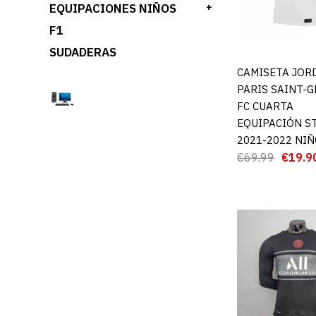
EQUIPACIONES NIÑOS
+
F1
SUDADERAS
CAMISETA JOR
AGREGAR AL 
PARIS SAINT-
FC CUARTA
EQUIPACIÓN S
2021-2022 NI
€69.99
€19.9