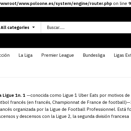
wroot/www.poloone.es/system/engine/router.php
on line
9
cción
La Liga
Premier League
Bundesliga
Ligas Ex
a Ligue 1n. 1​
—conocida como Ligue 1 Uber Eats por motivos de 
útbol francés (en francés, Championnat de France de football)—2​ 
rancés organizada por la Ligue de Football Professionnel. Está 
scensos y descensos con la Ligue 2, la segunda división francesa