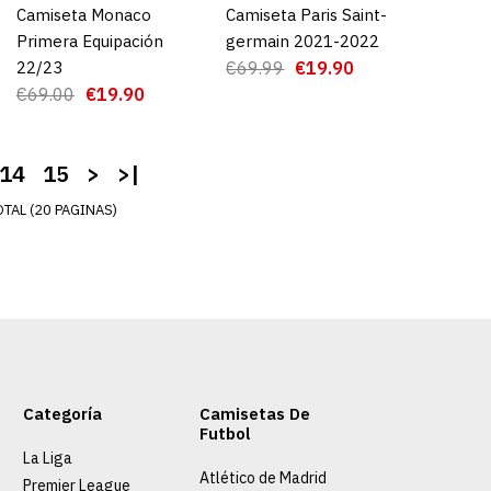
Camiseta Monaco
AGREGAR AL CARRO
Camiseta Paris Saint-
AGREGAR AL CARRO
Primera Equipación
germain 2021-2022
22/23
€69.99
€19.90
€69.00
€19.90
14
15
>
>|
TAL (20 PAGINAS)
C Paris Saint-
022/2023 TR
5.00
Categoría
Camisetas De
Futbol
La Liga
GAR AL CARRO
Atlético de Madrid
Premier League