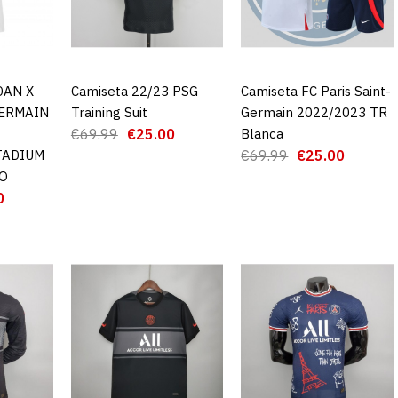
SAINT-GE
CUARTA E
STADIUM 
DAN X
CARRO
Camiseta 22/23 PSG
AGREGAR AL CARRO
Camiseta FC Paris Saint-
AGREGAR AL CARRO
GERMAIN
Training Suit
Germain 2022/2023 TR
€69.99
€25.00
Blanca
€1
€69.99
TADIUM
€69.99
€25.00
ÑO
AGRE
0
ADD TO COMPA