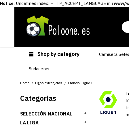
Notice
: Undefined index: HTTP_ACCEPT_LANGUAGE in
/www/ww
Shop by category
Camiseta Sele
Sudaderas
Home
Ligas extranjeras
Francia: Ligue 1
L
Categorias
f
f
SELECCIÓN NACIONAL
+
a
LA LIGA
+