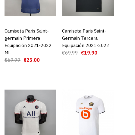
RMAIN FC
QUIPACIÓN
2021-2022 NIÑO
Camiseta Paris Saint-
AGREGAR AL CARRO
Camiseta Paris Saint-
AGREGAR AL CARRO
germain Primera
Germain Tercera
Equipación 2021-2022
Equipación 2021-2022
9.90
ML
€69.99
€19.90
€69.99
€25.00
GAR AL CARRO
RE
ADD TO WISHLIST