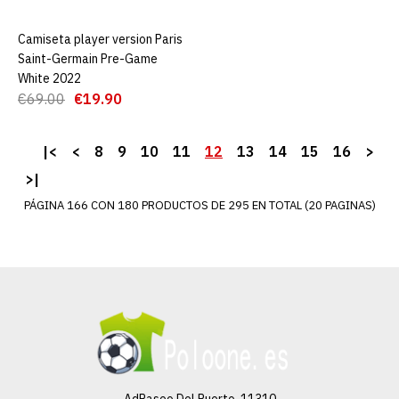
Equipación 21/22
Camiseta player version Paris
AGREGAR AL CARRO
Saint-Germain Pre-Game
€19.90
€69.00
White 2022
€69.00
€19.90
AGREGAR AL CARRO
|<
<
8
9
10
11
12
13
14
15
16
>
ADD TO COMPARE
ADD TO WISHLIST
>|
PÁGINA 166 CON 180 PRODUCTOS DE 295 EN TOTAL (20 PAGINAS)
Camiseta Paris Saint-
Germain Segunda
Equipación 21/22
€19.90
€69.00
AGREGAR AL CARRO
AdPaseo Del Puerto, 11310