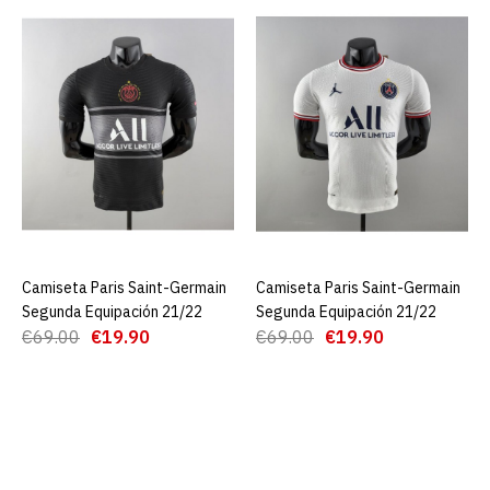
Camiseta París Saint-
germain Portero Verde
2021
€23.00
€69.99
AGREGAR AL CARRO
ADD TO COMPARE
ADD TO WISHLIST
Camiseta Paris Saint-Germain
AGREGAR AL CARRO
Camiseta Paris Saint-Germain
AGREGAR AL CARRO
Segunda Equipación 21/22
Segunda Equipación 21/22
€69.00
€19.90
€69.00
€19.90
Camiseta París Saint-
germain Portero Verde
Manga Larga 2021
€25.00
€69.99