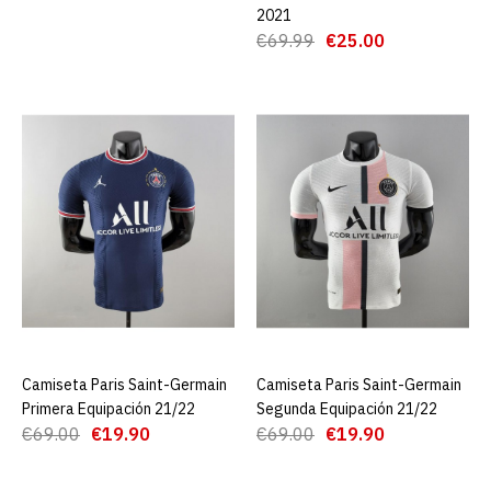
2021
€19.90
€69.99
€69.99
€25.00
AGREGAR AL CARRO
ADD TO COMPARE
ADD TO WISHLIST
Camiseta Paris Saint-
Germain player version red
2022
€19.90
€69.00
AGREGAR AL CARRO
Camiseta Paris Saint-Germain
AGREGAR AL CARRO
Camiseta Paris Saint-Germain
AGREGAR AL CARRO
Primera Equipación 21/22
Segunda Equipación 21/22
€69.00
€19.90
€69.00
€19.90
ADD TO COMPARE
ADD TO WISHLIST