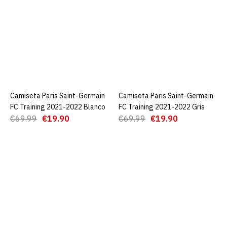
Training 2021-2022
€25.00
€69.99
AGREGAR AL CARRO
ADD TO COMPARE
Camiseta Paris Saint-Germain
AGREGAR AL CARRO
Camiseta Paris Saint-Germain
AGREGAR AL CARRO
ADD TO WISHLIST
FC Training 2021-2022 Blanco
FC Training 2021-2022 Gris
€69.99
€19.90
€69.99
€19.90
Camiseta Paris Saint-
Germain FC Training 2021-
2022 Blanco
€19.90
€69.99
AGREGAR AL CARRO