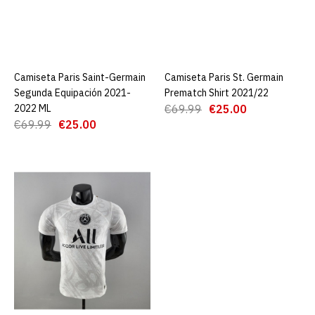
AGREGAR AL CARRO
ADD TO COMPARE
ADD TO WISHLIST
Camiseta Paris Saint-Germain
AGREGAR AL CARRO
Camiseta Paris St. Germain
AGREGAR AL CARRO
Segunda Equipación 2021-
Prematch Shirt 2021/22
Camiseta Paris Saint-
2022 ML
€69.99
€25.00
Germain Primera
€69.99
€25.00
Equipación 21/22
€19.90
€69.00
AGREGAR AL CARRO
ADD TO COMPARE
ADD TO WISHLIST
Camiseta Paris Saint-
Germain Segunda