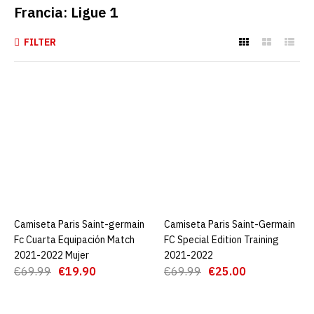
Francia: Ligue 1
FILTER
Camiseta Paris Saint-
germain Fc Cuarta
Equipación Match 2021-
2022 Mujer
€19.90
€69.99
AGREGAR AL CARRO
Camiseta Paris Saint-germain
AGREGAR AL CARRO
Camiseta Paris Saint-Germain
AGREGAR AL CARRO
ADD TO COMPARE
Fc Cuarta Equipación Match
FC Special Edition Training
2021-2022 Mujer
2021-2022
ADD TO WISHLIST
€69.99
€19.90
€69.99
€25.00
Camiseta Paris Saint-
Germain FC Special Edition