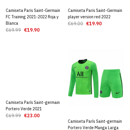
ADD TO COMPARE
ADD TO WISHLIST
Camiseta Paris Saint-Germain
AGREGAR AL CARRO
Camiseta Paris Saint-Germain
AGREGAR AL CARRO
FC Training 2021-2022 Roja y
player version red 2022
Blanca
€69.00
€19.90
Camiseta Paris Saint-
€69.99
€19.90
Germain FC Training 2021-
2022 Gris
€19.90
€69.99
AGREGAR AL CARRO
ADD TO COMPARE
ADD TO WISHLIST
Camiseta París Saint-germain
AGREGAR AL CARRO
Camiseta Paris Saint-
Portero Verde 2021
Germain FC Training 2021-
€69.99
€23.00
2022 Roja y Blanca
Camiseta París Saint-germain
AGREGAR AL CARRO
Portero Verde Manga Larga