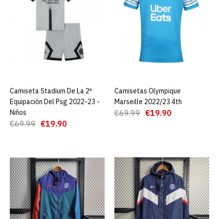
€19.90
€69.99
AGREGAR AL CARRO
ADD TO COMPARE
ADD TO WISHLIST
Camiseta Stadium De La 2ª
AGREGAR AL CARRO
Camisetas Olympique
AGREGAR AL CARRO
Camiseta Stadium de la 2ª
Equipación Del Psg 2022-23 -
Marseille 2022/23 4th
equipación del PSG 2022-
Niños
€69.99
€19.90
23
€69.99
€19.90
€19.90
€69.99
AGREGAR AL CARRO
ADD TO COMPARE
ADD TO WISHLIST