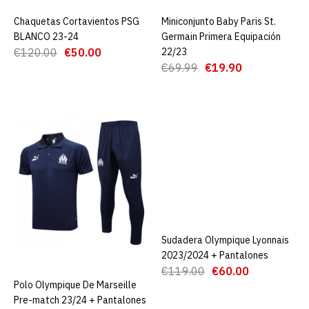
Chaquetas Cortavientos PSG
AGREGAR AL CARRO
Miniconjunto Baby Paris St.
AGREGAR AL CARRO
ADD TO COMPARE
BLANCO 23-24
Germain Primera Equipación
ADD TO WISHLIST
€120.00
€50.00
22/23
€69.99
€19.90
Chaquetas Cortavientos
PARIS ST. GERMAIN 23-24
€50.00
€139.00
AGREGAR AL CARRO
ADD TO COMPARE
ADD TO WISHLIST
Sudadera Olympique Lyonnais
AGREGAR AL CARRO
2023/2024 + Pantalones
€119.00
€60.00
Chaquetas Cortavientos
Polo Olympique De Marseille
AGREGAR AL CARRO
PSG 23-24
Pre-match 23/24 + Pantalones