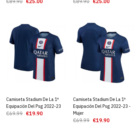
€89.90
€25.00
€89.90
€25.00
23/24 Negro + Pantalones
€25.00
€89.90
AGREGAR AL CARRO
ADD TO COMPARE
ADD TO WISHLIST
Camiseta Stadium De La 1ª
Equipación Del Psg 2022-
23
Camiseta Stadium De La 1ª
AGREGAR AL CARRO
Camiseta Stadium De La 1ª
AGREGAR AL CARRO
Equipación Del Psg 2022-23
Equipación Del Psg 2022-23 -
€19.90
€69.99
€69.99
€19.90
Mujer
€69.99
€19.90
AGREGAR AL CARRO