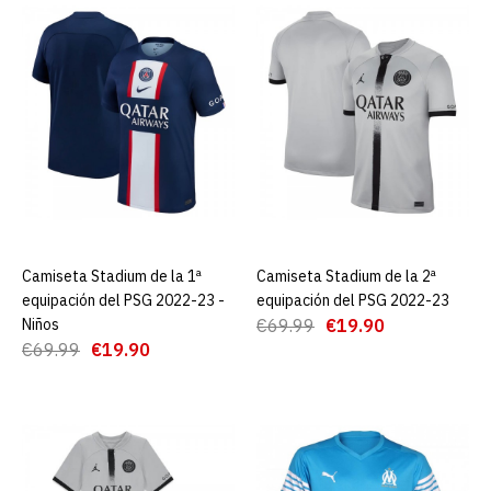
ADD TO COMPARE
ADD TO WISHLIST
Camiseta Stadium De La 1ª
Equipación Del Psg 2022-
23 - Mujer
€19.90
€69.99
AGREGAR AL CARRO
Camiseta Stadium de la 1ª
AGREGAR AL CARRO
Camiseta Stadium de la 2ª
AGREGAR AL CARRO
equipación del PSG 2022-23 -
equipación del PSG 2022-23
ADD TO COMPARE
Niños
€69.99
€19.90
ADD TO WISHLIST
€69.99
€19.90
Camiseta Stadium de la 1ª
equipación del PSG 2022-
23 - Niños