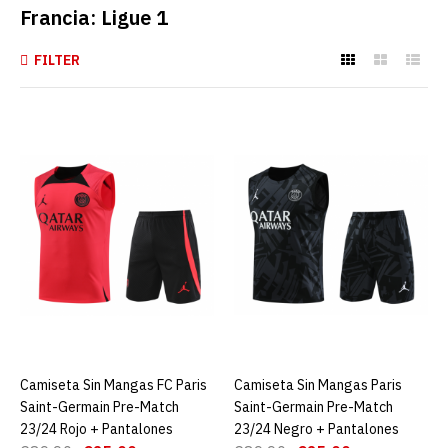
Francia: Ligue 1
FILTER
Camiseta Sin Mangas FC
Paris Saint-Germain Pre-
Match 23/24 Rojo +
Pantalones
€25.00
€89.90
AGREGAR AL CARRO
ADD TO COMPARE
ADD TO WISHLIST
Camiseta Sin Mangas FC Paris
AGREGAR AL CARRO
Camiseta Sin Mangas Paris
AGREGAR AL CARRO
Saint-Germain Pre-Match
Saint-Germain Pre-Match
Camiseta Sin Mangas Paris
23/24 Rojo + Pantalones
23/24 Negro + Pantalones
Saint-Germain Pre-Match