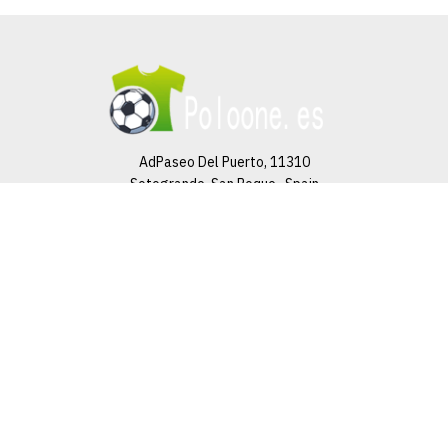
Miniconjunto Baby Paris St.
Germain Primera
Equipación 22/23
€19.90
€69.99
AdPaseo Del Puerto, 11310
Sotogrande, San Roque , Spain
AGREGAR AL CARRO
Email：
camisetasfutbolcom@gmail.com
ADD TO COMPARE
ADD TO WISHLIST
WHATSAPP
Polo Olympique De
Marseille Pre-match 23/24
+ Pantalones
FOOTER MENU
€25.00
€89.90