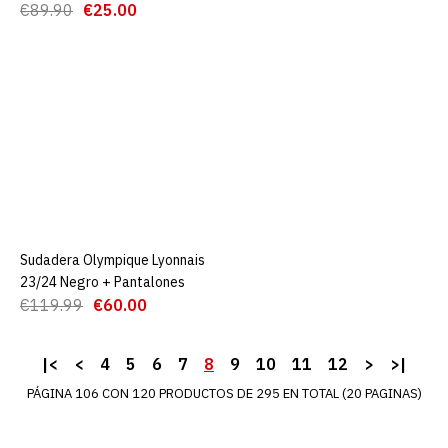
€89.90
€25.00
€50.00
€139.00
AGREGAR AL CARRO
ADD TO COMPARE
ADD TO WISHLIST
Chaquetas Cortavientos
PSG BLANCO 23-24
Sudadera Olympique Lyonnais
AGREGAR AL CARRO
23/24 Negro + Pantalones
€119.99
€60.00
€50.00
€120.00
AGREGAR AL CARRO
|<
<
4
5
6
7
8
9
10
11
12
>
>|
PÁGINA 106 CON 120 PRODUCTOS DE 295 EN TOTAL (20 PAGINAS)
ADD TO COMPARE
ADD TO WISHLIST